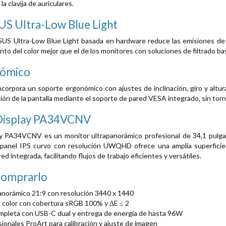
la clavija de auriculares.
US Ultra-Low Blue Light
US Ultra-Low Blue Light basada en hardware reduce las emisiones de l
nto del color mejor que el de los monitores con soluciones de filtrado 
nómico
ncorpora un soporte ergonómico con ajustes de inclinación, giro y altur
cación de la pantalla mediante el soporte de pared VESA integrado, sin tor
Display PA34VCNV
y PA34VCNV es un monitor ultrapanorámico profesional de 34,1 pulga
 panel IPS curvo con resolución UWQHD ofrece una amplia superficie 
d integrada, facilitando flujos de trabajo eficientes y versátiles.
comprarlo
anorámico 21:9 con resolución 3440 x 1440
e color con cobertura sRGB 100% y ΔE ≤ 2
mpleta con USB-C dual y entrega de energía de hasta 96W
ionales ProArt para calibración y ajuste de imagen