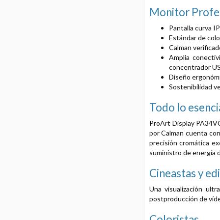
Monitor Profe
Pantalla curva I
Estándar de col
Calman verificado
Amplia conectiv
concentrador USB
Diseño ergonómic
Sostenibilidad v
Todo lo esenci
ProArt Display PA34VCN
por Calman cuenta con 
precisión cromática ex
suministro de energía 
Cineastas y ed
Una visualización ult
postproducción de víde
Coloristas