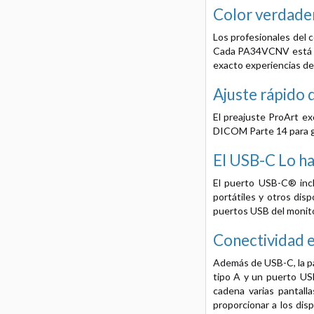
Color verdade
Los profesionales del 
Cada PA34VCNV está ve
exacto experiencias de 
Ajuste rápido 
El preajuste ProArt e
DICOM Parte 14 para ga
El USB-C
Lo h
El puerto USB-C® incl
portátiles y otros di
puertos USB del monito
Conectividad 
Además de USB-C, la pa
tipo A y un puerto USB
cadena varias pantall
proporcionar a los di