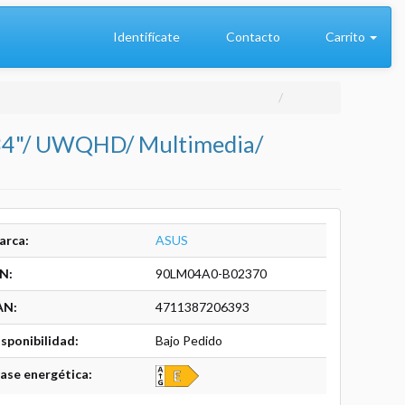
Identifícate
Contacto
Carrito
 34"/ UWQHD/ Multimedia/
arca:
ASUS
N:
90LM04A0-B02370
AN:
4711387206393
sponibilidad:
Bajo Pedido
ase energética: