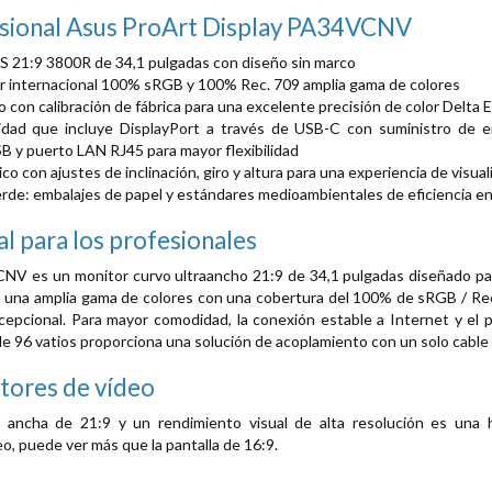
sional Asus ProArt Display PA34VCNV
PS 21:9 3800R de 34,1 pulgadas con diseño sin marco
or internacional 100% sRGB y 100% Rec. 709 amplia gama de colores
 con calibración de fábrica para una excelente precisión de color Delta E
idad que incluye DisplayPort a través de USB-C con suministro de 
 y puerto LAN RJ45 para mayor flexibilidad
o con ajustes de inclinación, giro y altura para una experiencia de visua
erde: embalajes de papel y estándares medioambientales de eficiencia e
al para los profesionales
V es un monitor curvo ultraancho 21:9 de 34,1 pulgadas diseñado para 
una amplia gama de colores con una cobertura del 100% de sRGB / Rec.7
cepcional. Para mayor comodidad, la conexión estable a Internet y el 
de 96 vatios proporciona una solución de acoplamiento con un solo cable 
itores de vídeo
ra ancha de 21:9 y un rendimiento visual de alta resolución es una h
o, puede ver más que la pantalla de 16:9.