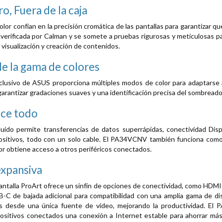
ro,
Fuera de la caja
color confían en la precisión cromática de las pantallas para garantiza
rificada por Calman y se somete a pruebas rigurosas y meticulosas par
visualización y creación de contenidos.
de la gama de colores
xclusivo de ASUS proporciona múltiples modos de color para adaptars
rantizar gradaciones suaves y una identificación precisa del sombreado 
ace todo
uido permite transferencias de datos superrápidas, conectividad Disp
spositivos, todo con un solo cable. El PA34VCNV también funciona como
r obtiene acceso a otros periféricos conectados.
expansiva
ntalla ProArt ofrece un sinfín de opciones de conectividad, como HDM
-C de bajada adicional para compatibilidad con una amplia gama de dis
as desde una única fuente de vídeo, mejorando la productividad. El
spositivos conectados una conexión a Internet estable para ahorrar m