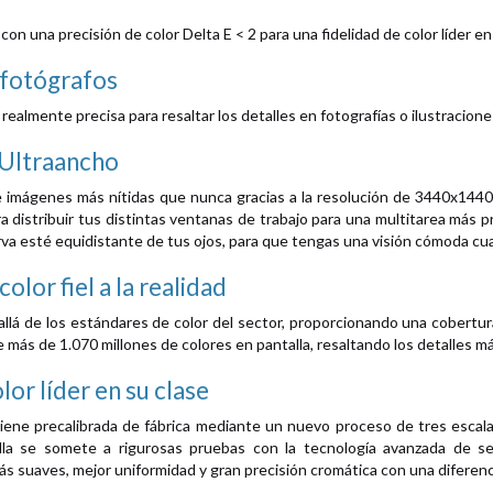
con una precisión de color Delta E < 2 para una fidelidad de color líder en 
 fotógrafos
realmente precisa para resaltar los detalles en fotografías o ilustraciones
 Ultraancho
e imágenes más nítidas que nunca gracias a la resolución de 3440x1440, 
a distribuir tus distintas ventanas de trabajo para una multitarea más 
rva esté equidistante de tus ojos, para que tengas una visión cómoda cu
olor fiel a la realidad
lá de los estándares de color del sector, proporcionando una cobertu
e más de 1.070 millones de colores en pantalla, resaltando los detalles m
lor líder en su clase
iene precalibrada de fábrica mediante un nuevo proceso de tres escalas 
alla se somete a rigurosas pruebas con la tecnología avanzada de s
s suaves, mejor uniformidad y gran precisión cromática con una diferenci