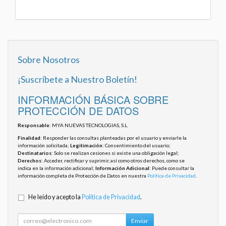
Sobre Nosotros
¡Suscríbete a Nuestro Boletín!
INFORMACIÓN BÁSICA SOBRE
PROTECCIÓN DE DATOS
Responsable
: MYA NUEVAS TECNOLOGIAS, S.L.
Finalidad
: Responder las consultas planteadas por el usuario y enviarle la
información solicitada;
Legitimación
: Consentimiento del usuario;
Destinatarios
: Solo se realizan cesiones si existe una obligación legal;
Derechos
: Acceder, rectificar y suprimir, así como otros derechos, como se
indica en la información adicional;
Información Adicional
: Puede consultar la
información completa de Protección de Datos en nuestra
Política de Privacidad
.
He leído y acepto la
Política de Privacidad
.
Enviar