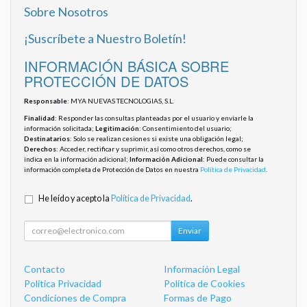
Sobre Nosotros
¡Suscríbete a Nuestro Boletín!
INFORMACIÓN BÁSICA SOBRE
PROTECCIÓN DE DATOS
Responsable
: MYA NUEVAS TECNOLOGIAS, S.L.
Finalidad
: Responder las consultas planteadas por el usuario y enviarle la
información solicitada;
Legitimación
: Consentimiento del usuario;
Destinatarios
: Solo se realizan cesiones si existe una obligación legal;
Derechos
: Acceder, rectificar y suprimir, así como otros derechos, como se
indica en la información adicional;
Información Adicional
: Puede consultar la
información completa de Protección de Datos en nuestra
Política de Privacidad
.
He leído y acepto la
Política de Privacidad
.
Enviar
Contacto
Información Legal
Política Privacidad
Política de Cookies
Condiciones de Compra
Formas de Pago