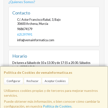
¿Quienes Somos?
Contacto
C/. Actor Francisco Rabal, 3, Bajo
30600
Archena
,
Murcia
968674179
625297991
info@vemainformatica.com
Horario
De lunes a Sábado de 10 a 13:30 y de 17:15 a 20:30. Sábados
tarde CERRADO
Política de Cookies de vemainformatica.es
Configurar
Rechazar
Aceptar Cookies
Info@vemainformatica.com
625
Utilizamos cookies propias y de terceros para mejorar nuestros
servicios.
Puede obtener más información, o bien conocer cómo cambiar la
29 79 91
configuración, en nuestra
Política de Cookies
.