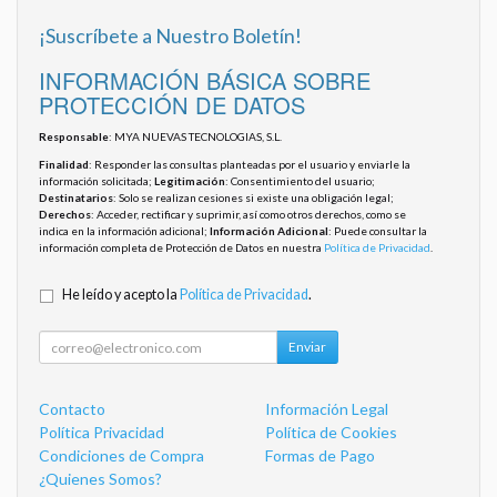
¡Suscríbete a Nuestro Boletín!
INFORMACIÓN BÁSICA SOBRE
PROTECCIÓN DE DATOS
Responsable
: MYA NUEVAS TECNOLOGIAS, S.L.
Finalidad
: Responder las consultas planteadas por el usuario y enviarle la
información solicitada;
Legitimación
: Consentimiento del usuario;
Destinatarios
: Solo se realizan cesiones si existe una obligación legal;
Derechos
: Acceder, rectificar y suprimir, así como otros derechos, como se
indica en la información adicional;
Información Adicional
: Puede consultar la
información completa de Protección de Datos en nuestra
Política de Privacidad
.
He leído y acepto la
Política de Privacidad
.
Enviar
Contacto
Información Legal
Política Privacidad
Política de Cookies
Condiciones de Compra
Formas de Pago
¿Quienes Somos?