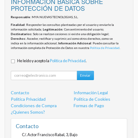
INFORMACIÓN BÁSICA SOBRE
PROTECCIÓN DE DATOS
Responsable
: MYA NUEVAS TECNOLOGIAS, S.L.
Finalidad
: Responder las consultas planteadas por el usuario y enviarle la
información solicitada;
Legitimación
: Consentimiento del usuario;
Destinatarios
: Solo se realizan cesiones si existe una obligación legal;
Derechos
: Acceder, rectificar y suprimir, así como otros derechos, como se
indica en la información adicional;
Información Adicional
: Puede consultar la
información completa de Protección de Datos en nuestra
Política de Privacidad
.
He leído y acepto la
Política de Privacidad
.
Enviar
Contacto
Información Legal
Política Privacidad
Política de Cookies
Condiciones de Compra
Formas de Pago
¿Quienes Somos?
Contacto
C/. Actor Francisco Rabal, 3, Bajo