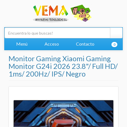
Menú
Acceso
Contacto
0
Monitor Gaming Xiaomi Gaming
Monitor G24i 2026 23.8"/ Full HD/
1ms/ 200Hz/ IPS/ Negro