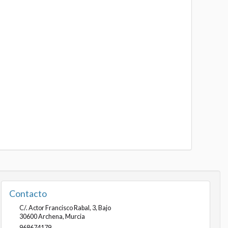
Contacto
C/. Actor Francisco Rabal, 3, Bajo
30600
Archena
,
Murcia
968674179