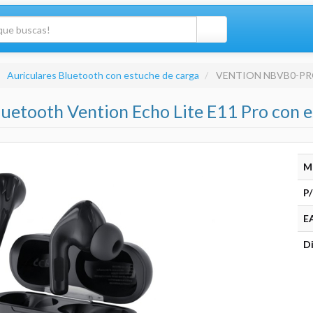
Auriculares Bluetooth con estuche de carga
VENTION NBVB0-P
luetooth Vention Echo Lite E11 Pro con 
M
P/
E
Di