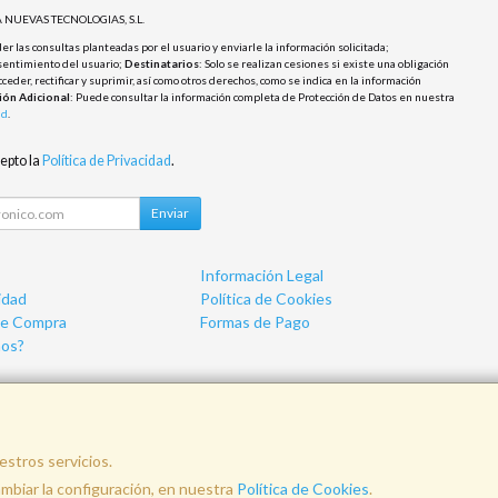
 NUEVAS TECNOLOGIAS, S.L.
r las consultas planteadas por el usuario y enviarle la información solicitada;
sentimiento del usuario;
Destinatarios
: Solo se realizan cesiones si existe una obligación
cceder, rectificar y suprimir, así como otros derechos, como se indica en la información
ión Adicional
: Puede consultar la información completa de Protección de Datos en nuestra
ad
.
cepto la
Política de Privacidad
.
Enviar
Información Legal
idad
Política de Cookies
de Compra
Formas de Pago
os?
estros servicios.
nfo@vemainformatica.com
625 29 79 
biar la configuración, en nuestra
Política de Cookies
.