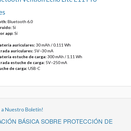
es
oth:
Bluetooth 6.0
ruido:
Sí
or app:
Sí
tería auriculares:
30 mAh / 0.111 Wh
rada auriculares:
5V⎓30 mA
tería estuche de carga:
300 mAh / 1.11 Wh
trada estuche de carga:
5V⎓250 mA
tuche de carga:
USB-C
 a Nuestro Boletín!
CIÓN BÁSICA SOBRE PROTECCIÓN DE