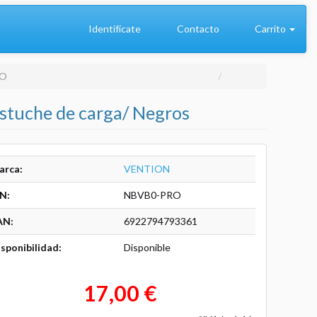
Identifícate
Contacto
Carrito
RO
estuche de carga/ Negros
arca:
VENTION
N:
NBVB0-PRO
AN:
6922794793361
sponibilidad:
Disponible
17,00 €