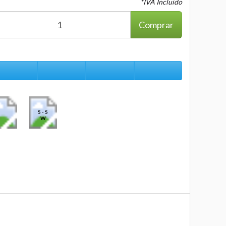
*IVA Incluido
Comprar
5 - 5
W