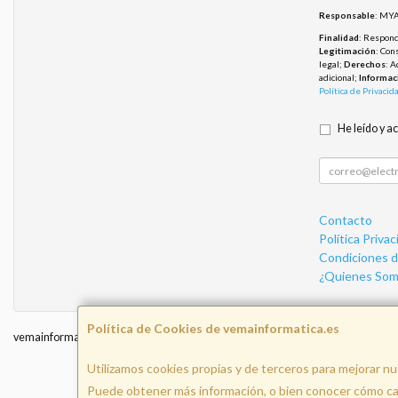
Responsable
: MYA
Finalidad
: Responde
Legitimación
: Con
legal;
Derechos
: A
adicional;
Informac
Política de Privacid
He leído y a
Contacto
Política Privac
Condiciones 
¿Quienes Som
Política de Cookies de vemainformatica.es
vemainformatica.es © 2026
Utilizamos cookies propias y de terceros para mejorar nu
I
Puede obtener más información, o bien conocer cómo cam