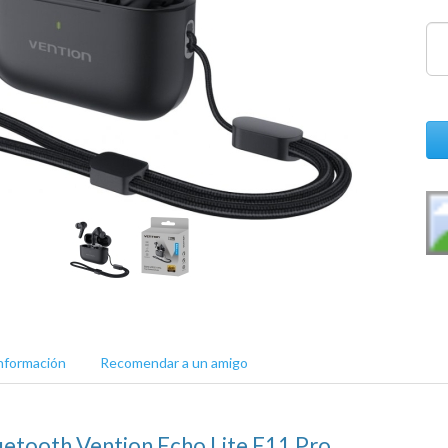
nformación
Recomendar a un amigo
uetooth Vention Echo Lite E11 Pro