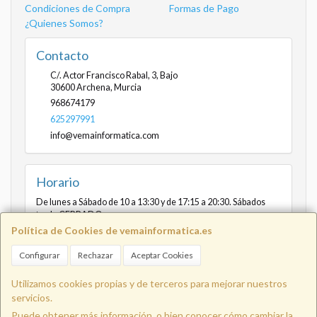
Condiciones de Compra
Formas de Pago
¿Quienes Somos?
Contacto
C/. Actor Francisco Rabal, 3, Bajo
30600
Archena
,
Murcia
968674179
625297991
info@vemainformatica.com
Horario
De lunes a Sábado de 10 a 13:30 y de 17:15 a 20:30. Sábados
tarde CERRADO
Política de Cookies de vemainformatica.es
Configurar
Rechazar
Aceptar Cookies
Info@vemainformatica.com
625
Utilizamos cookies propias y de terceros para mejorar nuestros
servicios.
Puede obtener más información, o bien conocer cómo cambiar la