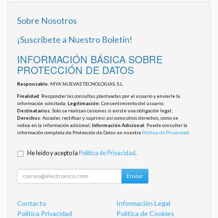
Sobre Nosotros
¡Suscríbete a Nuestro Boletín!
INFORMACIÓN BÁSICA SOBRE
PROTECCIÓN DE DATOS
Responsable
: MYA NUEVAS TECNOLOGIAS, S.L.
Finalidad
: Responder las consultas planteadas por el usuario y enviarle la
información solicitada;
Legitimación
: Consentimiento del usuario;
Destinatarios
: Solo se realizan cesiones si existe una obligación legal;
Derechos
: Acceder, rectificar y suprimir, así como otros derechos, como se
indica en la información adicional;
Información Adicional
: Puede consultar la
información completa de Protección de Datos en nuestra
Política de Privacidad
.
He leído y acepto la
Política de Privacidad
.
Enviar
Contacto
Información Legal
Política Privacidad
Política de Cookies