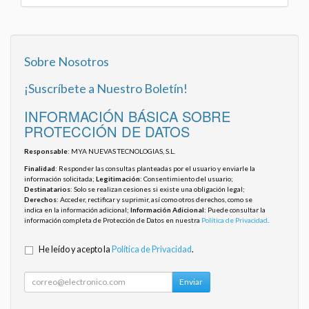
Sobre Nosotros
¡Suscríbete a Nuestro Boletín!
INFORMACIÓN BÁSICA SOBRE
PROTECCIÓN DE DATOS
Responsable
: MYA NUEVAS TECNOLOGIAS, S.L.
Finalidad
: Responder las consultas planteadas por el usuario y enviarle la
información solicitada;
Legitimación
: Consentimiento del usuario;
Destinatarios
: Solo se realizan cesiones si existe una obligación legal;
Derechos
: Acceder, rectificar y suprimir, así como otros derechos, como se
indica en la información adicional;
Información Adicional
: Puede consultar la
información completa de Protección de Datos en nuestra
Política de Privacidad
.
He leído y acepto la
Política de Privacidad
.
Enviar