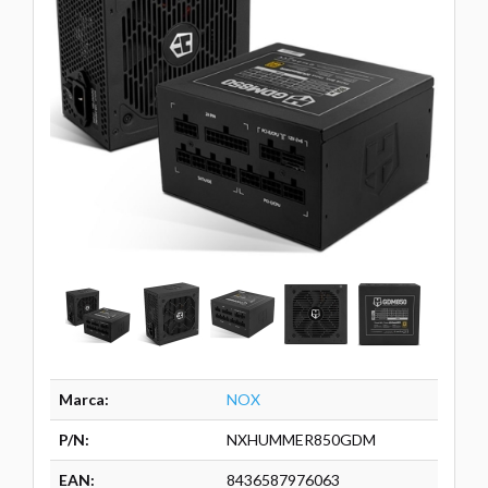
Marca:
NOX
P/N:
NXHUMMER850GDM
EAN:
8436587976063