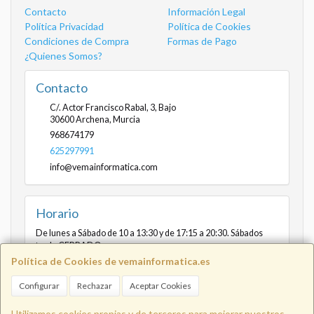
Contacto
Información Legal
Política Privacidad
Política de Cookies
Condiciones de Compra
Formas de Pago
¿Quienes Somos?
Contacto
C/. Actor Francisco Rabal, 3, Bajo
30600
Archena
,
Murcia
968674179
625297991
info@vemainformatica.com
Horario
De lunes a Sábado de 10 a 13:30 y de 17:15 a 20:30. Sábados
tarde CERRADO
Política de Cookies de vemainformatica.es
Configurar
Rechazar
Aceptar Cookies
Info@vemainformatica.com
625
Utilizamos cookies propias y de terceros para mejorar nuestros