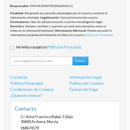
Responsable
: MYA NUEVAS TECNOLOGIAS, S.L.
Finalidad
: Responder las consultas planteadas por el usuario y enviarle la
información solicitada;
Legitimación
: Consentimiento del usuario;
Destinatarios
: Solo se realizan cesiones si existe una obligación legal;
Derechos
: Acceder, rectificar y suprimir, así como otros derechos, como se
indica en la información adicional;
Información Adicional
: Puede consultar la
información completa de Protección de Datos en nuestra
Política de Privacidad
.
He leído y acepto la
Política de Privacidad
.
Enviar
Contacto
Información Legal
Política Privacidad
Política de Cookies
Condiciones de Compra
Formas de Pago
¿Quienes Somos?
Contacto
C/. Actor Francisco Rabal, 3, Bajo
30600
Archena
,
Murcia
968674179