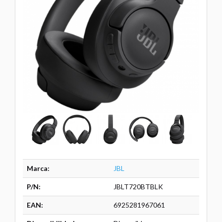
Marca:
JBL
P/N:
JBLT720BTBLK
EAN:
6925281967061