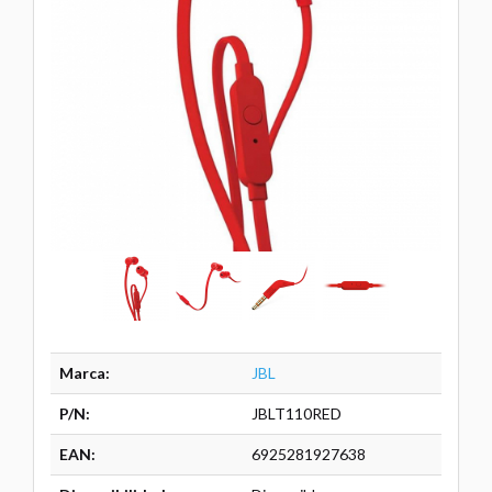
Marca:
JBL
P/N:
JBLT110RED
EAN:
6925281927638