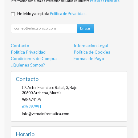
información completa de Protección de Datos en nuestra
Política de Privacidad
.
He leído y acepto la
Política de Privacidad
.
Enviar
Contacto
Información Legal
Política Privacidad
Política de Cookies
Condiciones de Compra
Formas de Pago
¿Quienes Somos?
Contacto
C/. Actor Francisco Rabal, 3, Bajo
30600
Archena
,
Murcia
968674179
625297991
info@vemainformatica.com
Horario