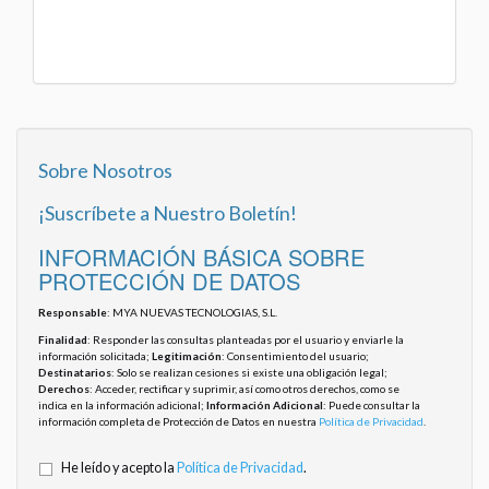
Sobre Nosotros
¡Suscríbete a Nuestro Boletín!
INFORMACIÓN BÁSICA SOBRE
PROTECCIÓN DE DATOS
Responsable
: MYA NUEVAS TECNOLOGIAS, S.L.
Finalidad
: Responder las consultas planteadas por el usuario y enviarle la
información solicitada;
Legitimación
: Consentimiento del usuario;
Destinatarios
: Solo se realizan cesiones si existe una obligación legal;
Derechos
: Acceder, rectificar y suprimir, así como otros derechos, como se
indica en la información adicional;
Información Adicional
: Puede consultar la
información completa de Protección de Datos en nuestra
Política de Privacidad
.
He leído y acepto la
Política de Privacidad
.