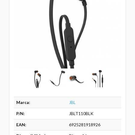
Marca:
JBL
P/N:
JBLT110BLK
EAN:
6925281918926