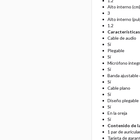
1.2
Alto interno (cm
3
Alto interno (pul
1.2
Características
Cable de audio
Sí
Plegable
Sí
Micrófono integ
Sí
Banda ajustable 
Sí
Cable plano
Sí
Diseño plegable
Sí
En la oreja
Sí
Contenido de la
1 par de auricula
Tarjeta de garan