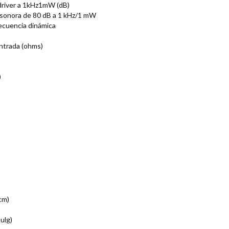
 driver a 1kHz1mW (dB)
 sonora de 80 dB a 1 kHz/1 mW
ecuencia dinámica
ntrada (ohms)
)
cm)
ulg)