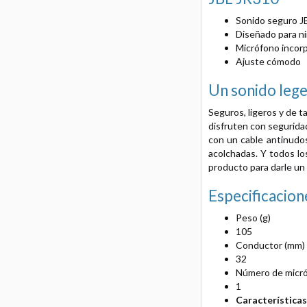
Sonido seguro J
Diseñado para n
Micrófono incor
Ajuste cómodo
Un sonido lege
Seguros, ligeros y de 
disfruten con segurida
con un cable antinudos
acolchadas. Y todos los
producto para darle un 
Especificacion
Peso (g)
105
Conductor (mm)
32
Número de micr
1
Característica