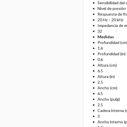
Sensibilidad del
Nivel de presión
Respuesta de fr
20 Hz – 20 kHz
Impedancia de e
32
Medidas
Profundidad (cm
1.6
Profundidad (in)
0.6
Altura (cm)
6.5
Altura (in)
2.5
Ancho (cm)
6.5
Ancho (pulg)
2.5
Cadera interna (
3
Ancho interno (p