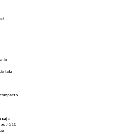
)
g.)
rado
de tela
 compacto
 caja
res Jr310
tía