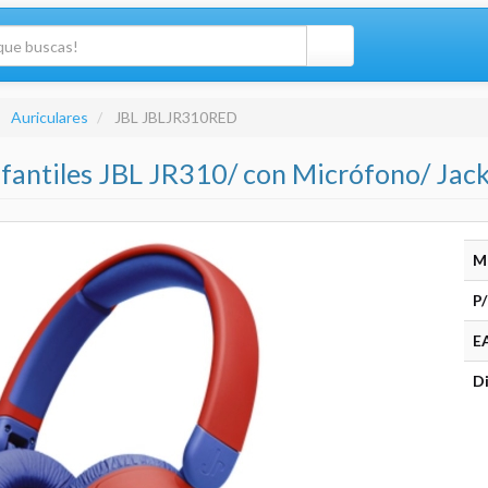
Auriculares
JBL JBLJR310RED
nfantiles JBL JR310/ con Micrófono/ Jack
M
P/
E
Di