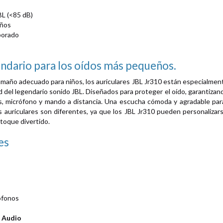
BL (<85 dB)
iños
porado
ndario para los oídos más pequeños.
tamaño adecuado para niños, los auriculares JBL Jr310 están especialme
d del legendario sonido JBL. Diseñados para proteger el oído, garantiza
, micrófono y mando a distancia. Una escucha cómoda y agradable para 
 auriculares son diferentes, ya que los JBL Jr310 pueden personalizarse
toque divertido.
es
ófonos
s Audio