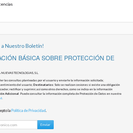
tencias
 a Nuestro Boletín!
CIÓN BÁSICA SOBRE PROTECCIÓN DE
 NUEVAS TECNOLOGIAS, S.L.
r las consultas planteadas por el usuario y enviarle la información solicitada;
sentimiento del usuario;
Destinatarios
: Solo se realizan cesiones si existe una obligación
cceder, rectificar y suprimir, así como otros derechos, como se indica en la información
ión Adicional
: Puede consultar la información completa de Protección de Datos en nuestra
ad
.
cepto la
Política de Privacidad
.
Enviar