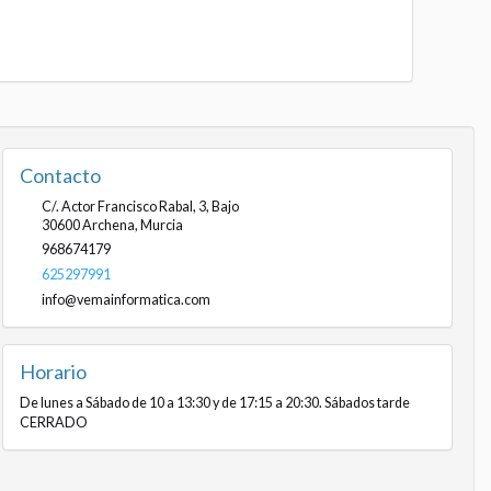
Contacto
C/. Actor Francisco Rabal, 3, Bajo
30600
Archena
,
Murcia
968674179
625297991
info@vemainformatica.com
Horario
De lunes a Sábado de 10 a 13:30 y de 17:15 a 20:30. Sábados tarde
CERRADO