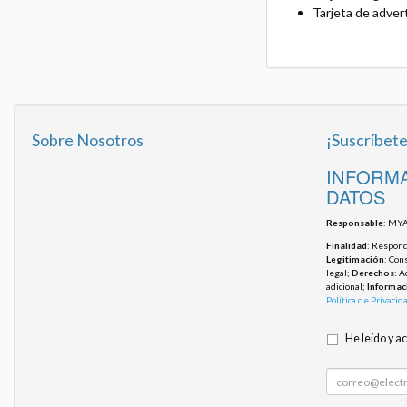
Tarjeta de adver
Sobre Nosotros
¡Suscríbete
INFORMA
DATOS
Responsable
: MYA
Finalidad
: Responde
Legitimación
: Con
legal;
Derechos
: A
adicional;
Informac
Política de Privacid
He leído y a