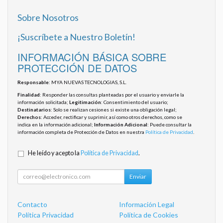
Sobre Nosotros
¡Suscríbete a Nuestro Boletín!
INFORMACIÓN BÁSICA SOBRE
PROTECCIÓN DE DATOS
Responsable
: MYA NUEVAS TECNOLOGIAS, S.L.
Finalidad
: Responder las consultas planteadas por el usuario y enviarle la
información solicitada;
Legitimación
: Consentimiento del usuario;
Destinatarios
: Solo se realizan cesiones si existe una obligación legal;
Derechos
: Acceder, rectificar y suprimir, así como otros derechos, como se
indica en la información adicional;
Información Adicional
: Puede consultar la
información completa de Protección de Datos en nuestra
Política de Privacidad
.
He leído y acepto la
Política de Privacidad
.
Enviar
Contacto
Información Legal
Política Privacidad
Política de Cookies