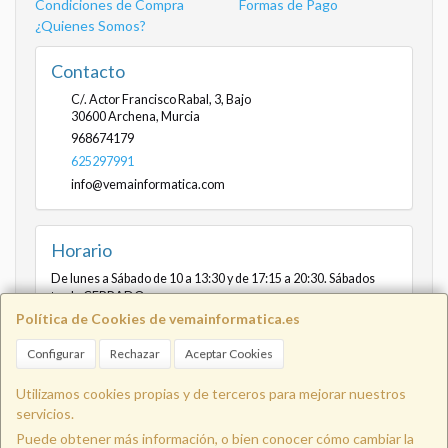
Condiciones de Compra
Formas de Pago
¿Quienes Somos?
Contacto
C/. Actor Francisco Rabal, 3, Bajo
30600
Archena
,
Murcia
968674179
625297991
info@vemainformatica.com
Horario
De lunes a Sábado de 10 a 13:30 y de 17:15 a 20:30. Sábados
tarde CERRADO
Política de Cookies de vemainformatica.es
Configurar
Rechazar
Aceptar Cookies
Info@vemainformatica.com
625
Utilizamos cookies propias y de terceros para mejorar nuestros
servicios.
Puede obtener más información, o bien conocer cómo cambiar la