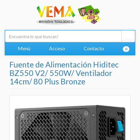
Menú
Acceso
Contacto
0
Fuente de Alimentación Hiditec
BZ550 V2/ 550W/ Ventilador
14cm/ 80 Plus Bronze