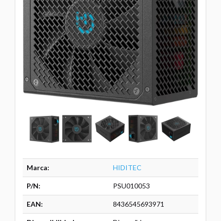
Marca:
HIDITEC
P/N:
PSU010053
EAN:
8436545693971