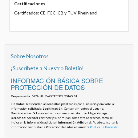
Certificaciones
Certificados: CE, FCC, CB y TÜV Rheinland
Sobre Nosotros
¡Suscríbete a Nuestro Boletín!
INFORMACIÓN BÁSICA SOBRE
PROTECCIÓN DE DATOS
Responsable
: MYA NUEVAS TECNOLOGIAS, S.L.
Finalidad
: Responder las consultas planteadas por el usuario y enviarle la
información solicitada;
Legitimación
: Consentimiento del usuario;
Destinatarios
: Solo se realizan cesiones si existe una obligación legal;
Derechos
: Acceder, rectificar y suprimir, así como otros derechos, como se
indica en la información adicional;
Información Adicional
: Puede consultar la
información completa de Protección de Datos en nuestra
Política de Privacidad
.