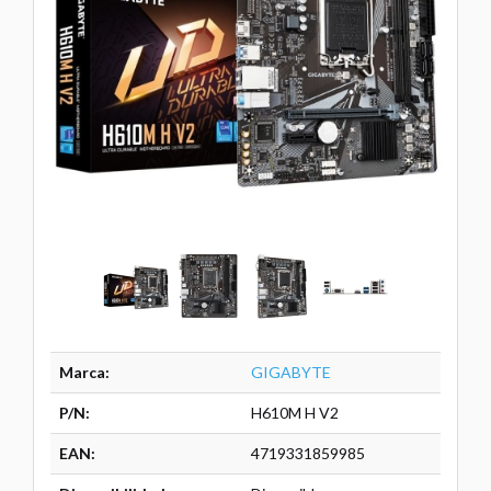
Marca:
GIGABYTE
P/N:
H610M H V2
EAN:
4719331859985