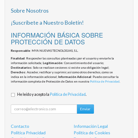
Sobre Nosotros
¡Suscríbete a Nuestro Boletín!
INFORMACIÓN BÁSICA SOBRE
PROTECCIÓN DE DATOS
Responsable
: MYA NUEVAS TECNOLOGIAS, S.L.
Finalidad
: Responder las consultas planteadas por el usuario y enviarle la
información solicitada;
Legitimación
: Consentimiento del usuario;
Destinatarios
: Solo se realizan cesiones si existe una obligación legal;
Derechos
: Acceder, rectificar y suprimir, así como otros derechos, como se
indica en la información adicional;
Información Adicional
: Puede consultar la
información completa de Protección de Datos en nuestra
Política de Privacidad
.
He leído y acepto la
Política de Privacidad
.
Enviar
Contacto
Información Legal
Política Privacidad
Política de Cookies