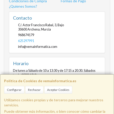
Condiciones de Compra
Formas de Pago
¿Quienes Somos?
Contacto
C/. Actor Francisco Rabal, 3, Bajo
30600
Archena
,
Murcia
968674179
625297991
info@vemainformatica.com
Horario
De lunes a Sábado de 10 a 13:30 y de 17:15 a 20:30. Sábados
tarde CERRADO
Política de Cookies de vemainformatica.es
Configurar
Rechazar
Aceptar Cookies
Info@vemainformatica.com
625
Utilizamos cookies propias y de terceros para mejorar nuestros
servicios.
Puede obtener más información, o bien conocer cómo cambiar la