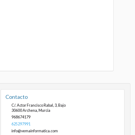
Contacto
C/. Actor Francisco Rabal, 3, Bajo
30600
Archena
,
Murcia
968674179
625297991
info@vemainformatica.com