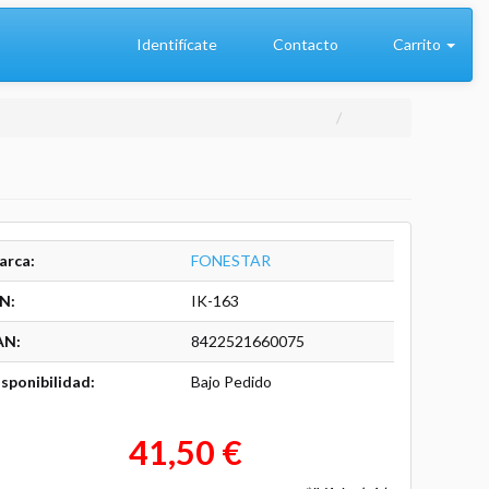
Identifícate
Contacto
Carrito
arca:
FONESTAR
N:
IK-163
AN:
8422521660075
sponibilidad:
Bajo Pedido
41,50 €