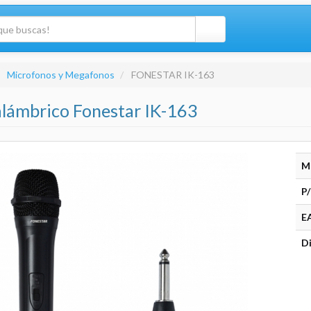
Microfonos y Megafonos
FONESTAR IK-163
lámbrico Fonestar IK-163
M
P/
E
Di