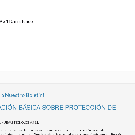
19 x 110 mm fondo
 a Nuestro Boletín!
CIÓN BÁSICA SOBRE PROTECCIÓN DE
 NUEVAS TECNOLOGIAS, S.L.
r las consultas planteadas por el usuario y enviarle la información solicitada;
sentimiento del usuario;
Destinatarios
: Solo se realizan cesiones si existe una obligación