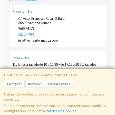
Contacto
C/. Actor Francisco Rabal, 3, Bajo
30600
Archena
,
Murcia
968674179
625297991
info@vemainformatica.com
Horario
De lunes a Sábado de 10 a 13:30 y de 17:15 a 20:30. Sábados
tarde CERRADO
Política de Cookies de vemainformatica.es
Configurar
Rechazar
Aceptar Cookies
Info@vemainformatica.com
625
Utilizamos cookies propias y de terceros para mejorar nuestros
servicios.
Puede obtener más información, o bien conocer cómo cambiar la
29 79 91
configuración, en nuestra
Política de Cookies
.