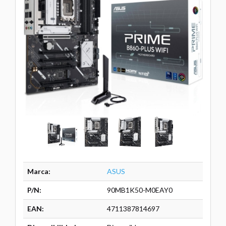
Marca:
ASUS
P/N:
90MB1K50-M0EAY0
EAN:
4711387814697