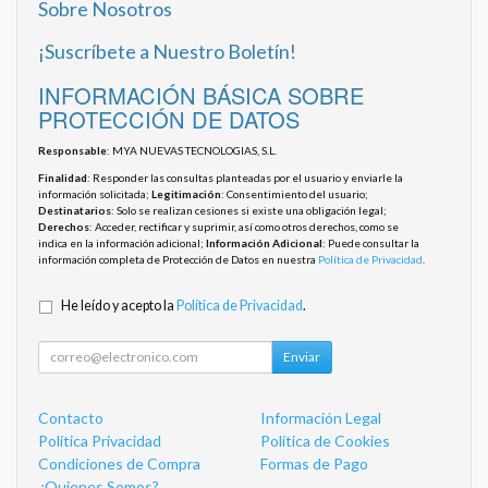
Sobre Nosotros
¡Suscríbete a Nuestro Boletín!
INFORMACIÓN BÁSICA SOBRE
PROTECCIÓN DE DATOS
Responsable
: MYA NUEVAS TECNOLOGIAS, S.L.
Finalidad
: Responder las consultas planteadas por el usuario y enviarle la
información solicitada;
Legitimación
: Consentimiento del usuario;
Destinatarios
: Solo se realizan cesiones si existe una obligación legal;
Derechos
: Acceder, rectificar y suprimir, así como otros derechos, como se
indica en la información adicional;
Información Adicional
: Puede consultar la
información completa de Protección de Datos en nuestra
Política de Privacidad
.
He leído y acepto la
Política de Privacidad
.
Enviar
Contacto
Información Legal
Política Privacidad
Política de Cookies
Condiciones de Compra
Formas de Pago
¿Quienes Somos?