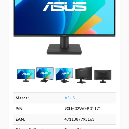
Marca:
ASUS
P/N:
90LM02W0-B01171
EAN:
4711387795163