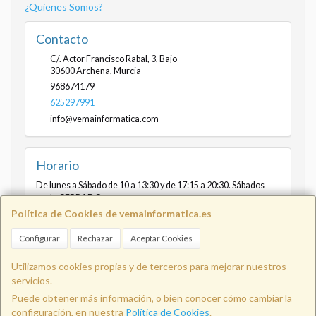
¿Quienes Somos?
Contacto
C/. Actor Francisco Rabal, 3, Bajo
30600
Archena
,
Murcia
968674179
625297991
info@vemainformatica.com
Horario
De lunes a Sábado de 10 a 13:30 y de 17:15 a 20:30. Sábados
tarde CERRADO
Política de Cookies de vemainformatica.es
Configurar
Rechazar
Aceptar Cookies
Info@vemainformatica.com
625
Utilizamos cookies propias y de terceros para mejorar nuestros
servicios.
Puede obtener más información, o bien conocer cómo cambiar la
29 79 91
configuración, en nuestra
Política de Cookies
.