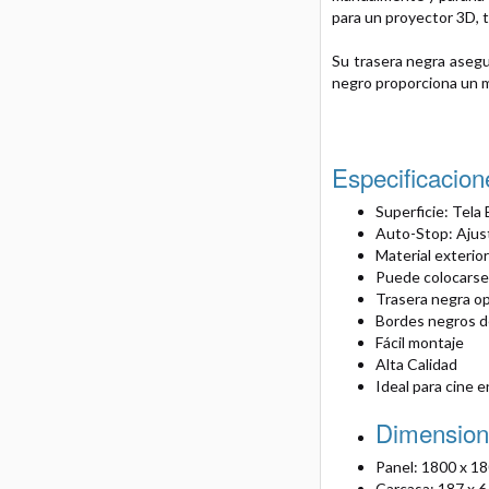
para un proyector 3D, 
Su trasera negra asegur
negro proporciona un ma
Especificacion
Superficie: Tela
Auto-Stop: Ajust
Material exterio
Puede colocarse
Trasera negra o
Bordes negros de
Fácil montaje
Alta Calidad
Ideal para cine 
Dimension
Panel: 1800 x 1
Carcasa: 187 x 6