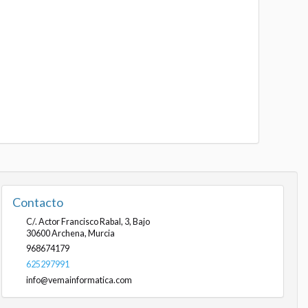
Contacto
C/. Actor Francisco Rabal, 3, Bajo
30600
Archena
,
Murcia
968674179
625297991
info@vemainformatica.com