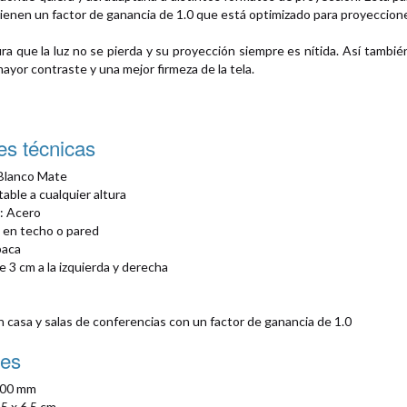
tienen un factor de ganancia de 1.0 que está optimizado para proyeccio
a que la luz no se pierda y su proyección siempre es nítida. Así tambié
yor contraste y una mejor firmeza de la tela.
es técnicas
 Blanco Mate
able a cualquier altura
r: Acero
 en techo o pared
paca
 3 cm a la izquierda y derecha
en casa y salas de conferencias con un factor de ganancia de 1.0
es
800 mm
.5 x 6.5 cm