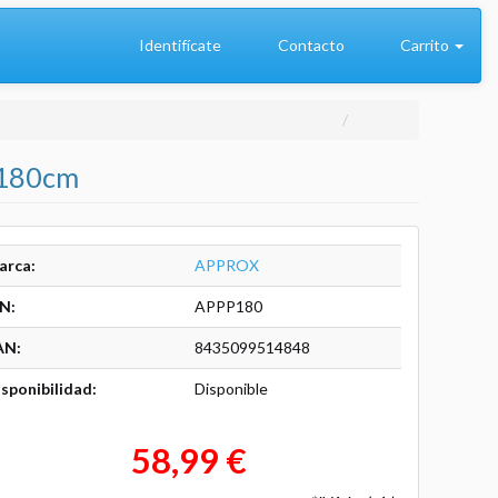
Identifícate
Contacto
Carrito
 180cm
arca:
APPROX
N:
APPP180
AN:
8435099514848
sponibilidad:
Disponible
58,99 €