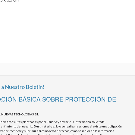
 a Nuestro Boletín!
CIÓN BÁSICA SOBRE PROTECCIÓN DE
 NUEVAS TECNOLOGIAS, S.L.
r las consultas planteadas por el usuario y enviarle la información solicitada;
sentimiento del usuario;
Destinatarios
: Solo se realizan cesiones si existe una obligación
cceder, rectificar y suprimir, así como otros derechos, como se indica en la información