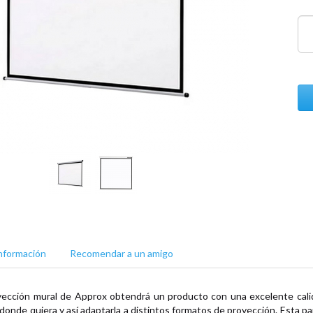
nformación
Recomendar a un amigo
oyección mural de Approx obtendrá un producto con una excelente calid
onde quiera y así adaptarla a distintos formatos de proyección. Esta pan