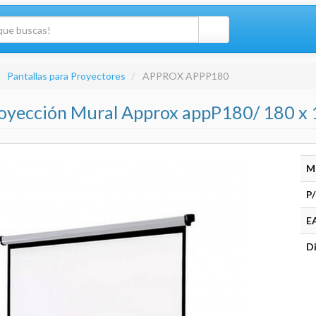
Pantallas para Proyectores
APPROX APPP180
Proyección Mural Approx appP180/ 180 x
M
P/
E
Di